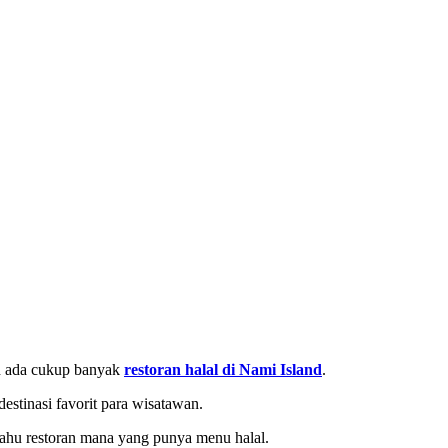
ah ada cukup banyak
restoran halal di Nami Island
.
estinasi favorit para wisatawan.
i tahu restoran mana yang punya menu halal.