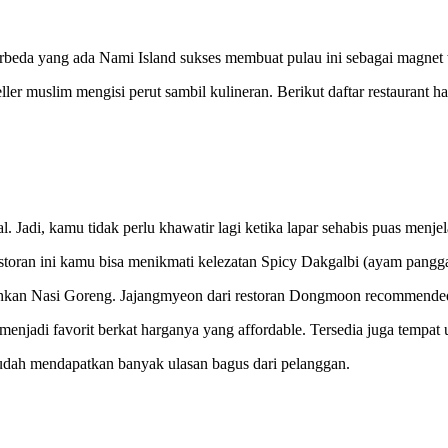
erbeda yang ada Nami Island sukses membuat pulau ini sebagai magnet
ler muslim mengisi perut sambil kulineran. Berikut daftar restaurant ha
. Jadi, kamu tidak perlu khawatir lagi ketika lapar sehabis puas menje
toran ini kamu bisa menikmati kelezatan Spicy Dakgalbi (ayam pangga
kan Nasi Goreng. Jajangmyeon dari restoran Dongmoon recommended b
menjadi favorit berkat harganya yang affordable. Tersedia juga tempat
udah mendapatkan banyak ulasan bagus dari pelanggan.