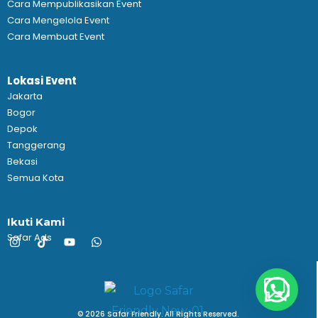
Cara Mempublikasikan Event
Cara Mengelola Event
Cara Membuat Event
Lokasi Event
Jakarta
Bogor
Depok
Tanggerang
Bekasi
Semua Kota
Ikuti Kami
Safar Ads
© 2026 Safar Friendly. All Rights Reserved.