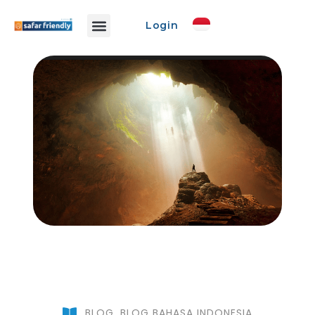
Login
Info Safar
Safar Ads
Event Promo
Buat Event
BLOG
,
BLOG BAHASA INDONESIA