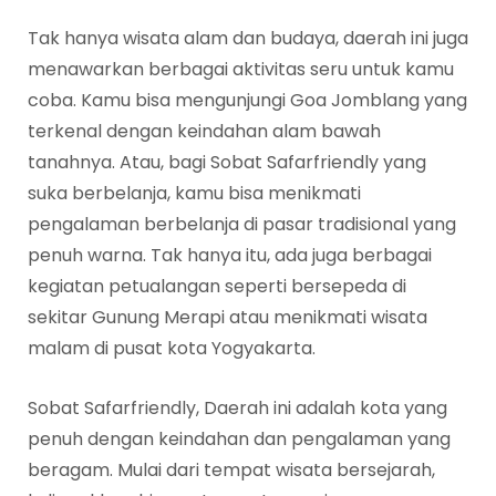
Tak hanya wisata alam dan budaya, daerah ini juga
menawarkan berbagai aktivitas seru untuk kamu
coba. Kamu bisa mengunjungi Goa Jomblang yang
terkenal dengan keindahan alam bawah
tanahnya. Atau, bagi Sobat Safarfriendly yang
suka berbelanja, kamu bisa menikmati
pengalaman berbelanja di pasar tradisional yang
penuh warna. Tak hanya itu, ada juga berbagai
kegiatan petualangan seperti bersepeda di
sekitar Gunung Merapi atau menikmati wisata
malam di pusat kota Yogyakarta.
Sobat Safarfriendly, Daerah ini adalah kota yang
penuh dengan keindahan dan pengalaman yang
beragam. Mulai dari tempat wisata bersejarah,