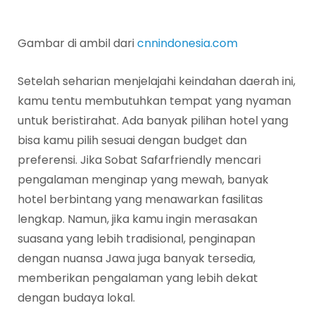
Gambar di ambil dari
cnnindonesia.com
Setelah seharian menjelajahi keindahan daerah ini,
kamu tentu membutuhkan tempat yang nyaman
untuk beristirahat. Ada banyak pilihan hotel yang
bisa kamu pilih sesuai dengan budget dan
preferensi. Jika Sobat Safarfriendly mencari
pengalaman menginap yang mewah, banyak
hotel berbintang yang menawarkan fasilitas
lengkap. Namun, jika kamu ingin merasakan
suasana yang lebih tradisional, penginapan
dengan nuansa Jawa juga banyak tersedia,
memberikan pengalaman yang lebih dekat
dengan budaya lokal.