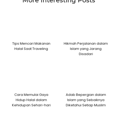
More Interesting Posts
Tips Mencari Makanan
Hikmah Perjalanan dalam
Halal Saat Traveling
Islam yang Jarang
Disadari
Cara Memulai Gaya
Adab Bepergian dalam
Hidup Halal dalam
Islam yang Sebaiknya
Kehidupan Sehari-hari
Diketahui Setiap Muslim