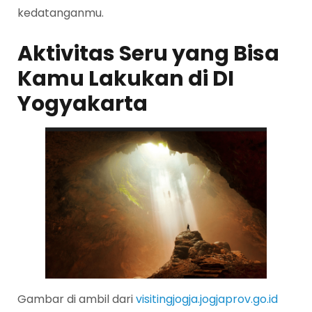
kedatanganmu.
Aktivitas Seru yang Bisa
Kamu Lakukan di DI
Yogyakarta
Gambar di ambil dari
visitingjogja.jogjaprov.go.id