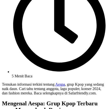
5 Menit Baca
Temukan informasi terkini tentang
Aespa
, grup Kpop yang sedang
naik daun. Cari tahu tentang anggota, lagu populer, konser 2024,
dan fashion mereka. Baca selengkapnya di Safarfriendly.com.
Mengenal Aespa: Grup Kpop Terbaru