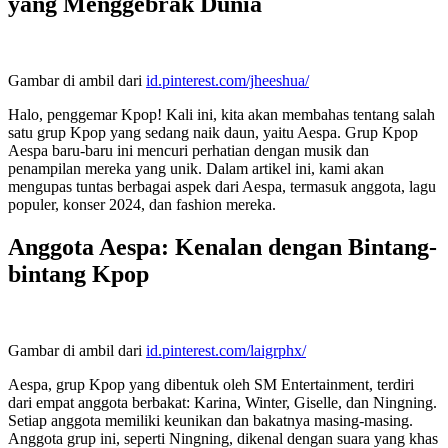
yang Menggebrak Dunia
Gambar di ambil dari
id.pinterest.com/jheeshua/
Halo, penggemar Kpop! Kali ini, kita akan membahas tentang salah
satu grup Kpop yang sedang naik daun, yaitu Aespa. Grup Kpop
Aespa baru-baru ini mencuri perhatian dengan musik dan
penampilan mereka yang unik. Dalam artikel ini, kami akan
mengupas tuntas berbagai aspek dari Aespa, termasuk anggota, lagu
populer, konser 2024, dan fashion mereka.
Anggota Aespa: Kenalan dengan Bintang-
bintang Kpop
Gambar di ambil dari
id.pinterest.com/laigrphx/
Aespa, grup Kpop yang dibentuk oleh SM Entertainment, terdiri
dari empat anggota berbakat: Karina, Winter, Giselle, dan Ningning.
Setiap anggota memiliki keunikan dan bakatnya masing-masing.
Anggota grup ini, seperti Ningning, dikenal dengan suara yang khas