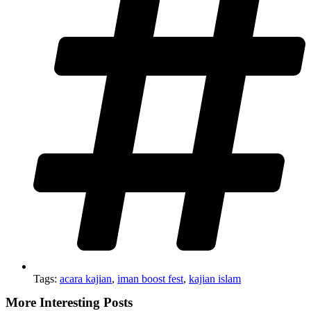
Tags:
acara kajian
,
iman boost fest
,
kajian islam
More Interesting Posts