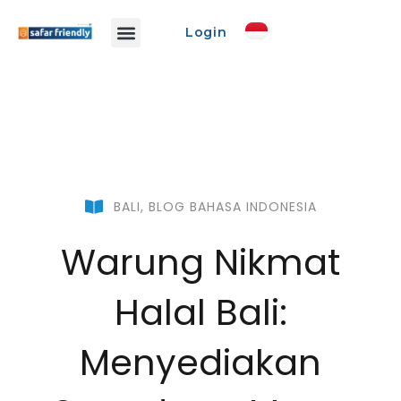
Login
Info Safar
Safar Ads
Event Promo
Buat Event
BALI
,
BLOG BAHASA INDONESIA
Warung Nikmat
Halal Bali:
Menyediakan