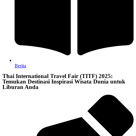
Berita
Thai International Travel Fair (TITF) 2025:
Temukan Destinasi Inspirasi Wisata Dunia untuk
Liburan Anda