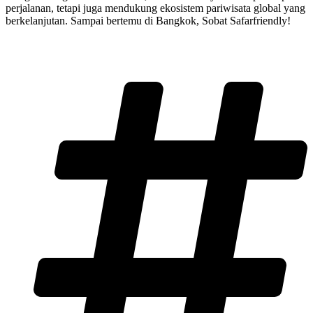
perjalanan, tetapi juga mendukung ekosistem pariwisata global yang
berkelanjutan. Sampai bertemu di Bangkok, Sobat Safarfriendly!