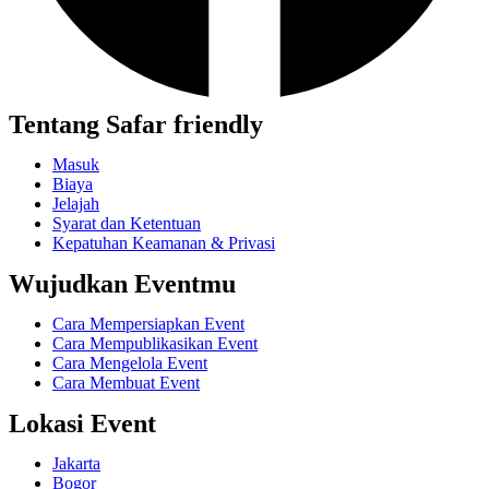
Tentang Safar friendly
Masuk
Biaya
Jelajah
Syarat dan Ketentuan
Kepatuhan Keamanan & Privasi
Wujudkan Eventmu
Cara Mempersiapkan Event
Cara Mempublikasikan Event
Cara Mengelola Event
Cara Membuat Event
Lokasi Event
Jakarta
Bogor