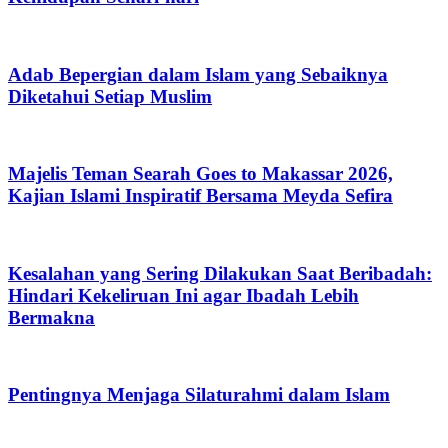
Adab Bepergian dalam Islam yang Sebaiknya
Diketahui Setiap Muslim
Majelis Teman Searah Goes to Makassar 2026,
Kajian Islami Inspiratif Bersama Meyda Sefira
Kesalahan yang Sering Dilakukan Saat Beribadah:
Hindari Kekeliruan Ini agar Ibadah Lebih
Bermakna
Pentingnya Menjaga Silaturahmi dalam Islam