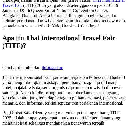
untuk perjalanan wisata impian? Jangan lewatkan
Thai International
Travel Fair
(TITF) 2025 yang akan diselenggarakan pada 16–19
Januari 2025 di Queen Sirikit National Convention Center,
Bangkok, Thailand. Acara ini menjadi magnet bagi para pelaku
industri perjalanan dan wisata dari seluruh dunia untuk menawarkan
pengalaman wisata terbaik. Yuk, kita simak detailnya!
Apa itu Thai International Travel Fair
(TITF)?
Gambar di ambil dari
titf-ttaa.com
TITF merupakan salah satu pameran perjalanan terbesar di Thailand
yang menghubungkan maskapai penerbangan, agen perjalanan,
hotel, majalah wisata, serta organisasi promosi pariwisata di bawah
satu atap. Acara ini dirancang untuk memberikan akses langsung
kepada pengunjung terhadap beragam pilihan destinasi, paket wisata
menarik, dan informasi terkini seputar tren perjalanan internasional.
Bagi Sobat Safarfriendly yang menyukai petualangan baru, TITF
2025 adalah tempat yang tepat untuk mencari ide perjalanan yang
menginspirasi sekaligus mendapatkan penawaran terbaik.