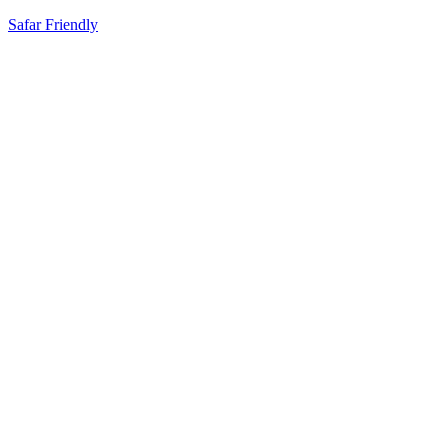
Safar Friendly