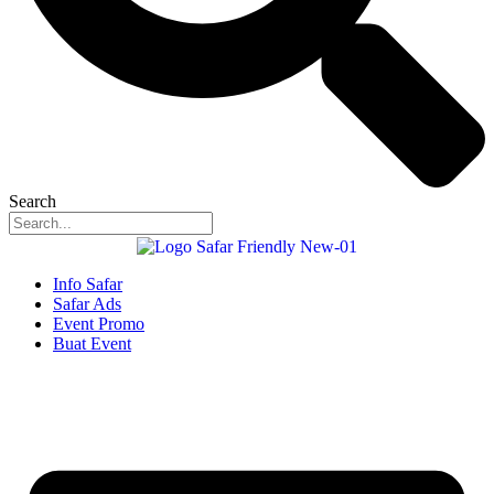
Search
Info Safar
Safar Ads
Event Promo
Buat Event