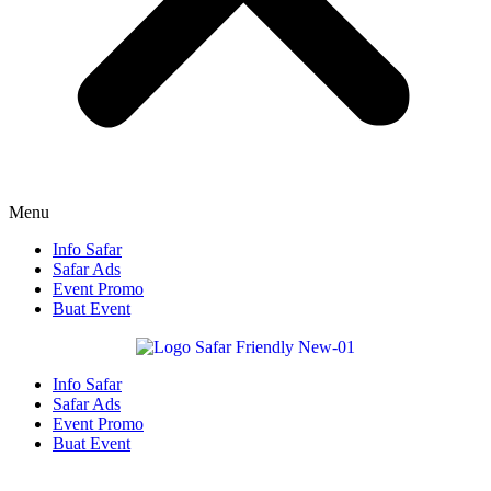
Menu
Info Safar
Safar Ads
Event Promo
Buat Event
Info Safar
Safar Ads
Event Promo
Buat Event