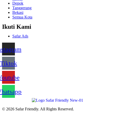
Depok
Tanggerang
Bekasi
Semua Kota
Ikuti Kami
Safar Ads
nstagram
Tiktok
Youtube
hatsapp
© 2026 Safar Friendly. All Rights Reserved.