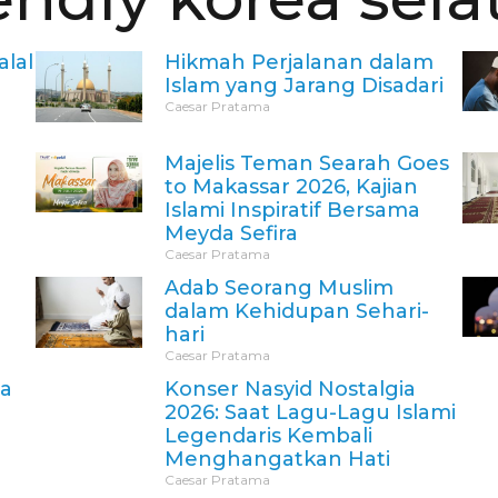
lal
Hikmah Perjalanan dalam
Islam yang Jarang Disadari
Caesar Pratama
Majelis Teman Searah Goes
to Makassar 2026, Kajian
Islami Inspiratif Bersama
Meyda Sefira
Caesar Pratama
Adab Seorang Muslim
dalam Kehidupan Sehari-
hari
Caesar Pratama
sa
Konser Nasyid Nostalgia
2026: Saat Lagu-Lagu Islami
Legendaris Kembali
Menghangatkan Hati
Caesar Pratama