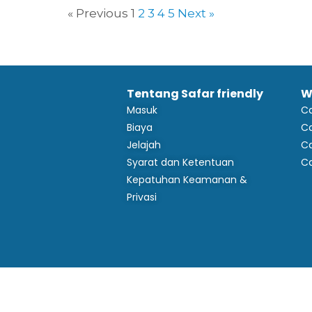
« Previous
1
2
3
4
5
Next »
Tentang Safar friendly
W
Masuk
C
Biaya
Ca
Jelajah
Ca
Syarat dan Ketentuan
C
Kepatuhan Keamanan &
Privasi