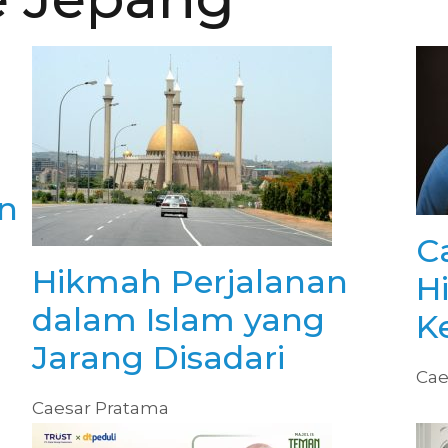
n
C
Hikmah Perjalanan
H
dalam Islam yang
K
Jarang Disadari
Cae
Caesar Pratama