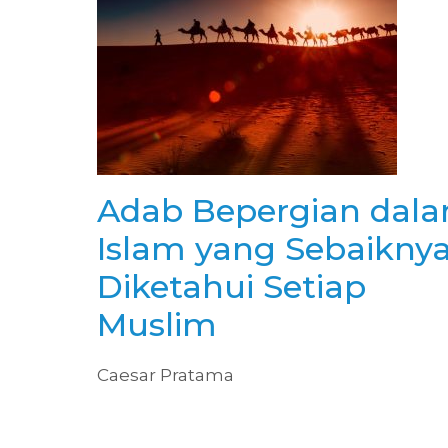
Adab Bepergian dal
Islam yang Sebaikny
Diketahui Setiap
Muslim
Caesar Pratama