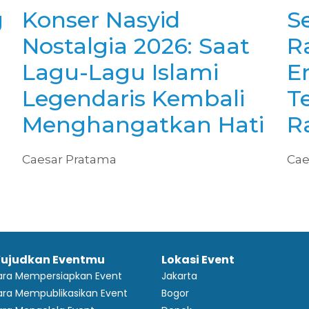
g
Konser Nasyid
Se
Nostalgia 2026: Saat
R
Lagu-Lagu Islami
E
Legendaris Kembali
T
Menghangatkan Hati
R
Caesar Pratama
Cae
ujudkan Eventmu
Lokasi Event
ara Mempersiapkan Event
Jakarta
ra Mempublikasikan Event
Bogor