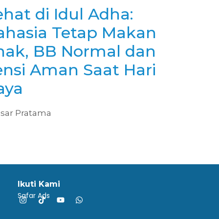
hat di Idul Adha:
ahasia Tetap Makan
nak, BB Normal dan
ensi Aman Saat Hari
aya
sar Pratama
Ikuti Kami
Safar Ads