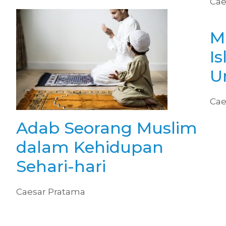
Cae
M
I
U
Cae
Adab Seorang Muslim
dalam Kehidupan
Sehari-hari
Caesar Pratama