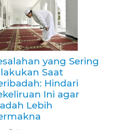
esalahan yang Sering
ilakukan Saat
eribadah: Hindari
keliruan Ini agar
badah Lebih
ermakna