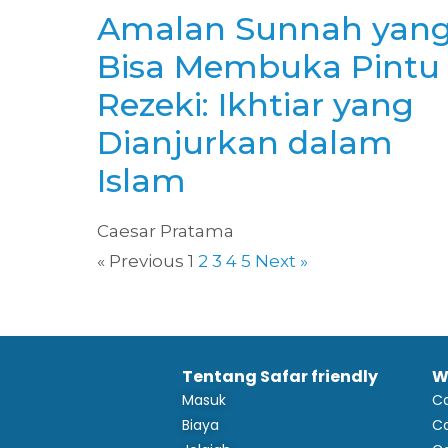
Amalan Sunnah yan
Bisa Membuka Pintu
Rezeki: Ikhtiar yang
Dianjurkan dalam
Islam
Caesar Pratama
« Previous
1
2
3
4
5
Next »
Tentang Safar friendly
W
Masuk
C
Biaya
Ca