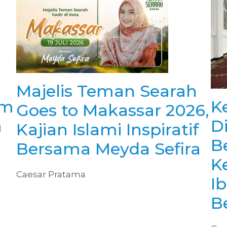
Majelis Teman Searah
am
K
Goes to Makassar 2026,
a
D
Kajian Islami Inspiratif
B
Bersama Meyda Sefira
Ke
Caesar Pratama
I
B