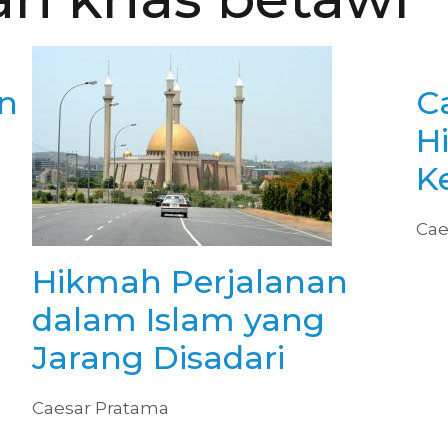
n
C
H
K
Cae
Hikmah Perjalanan
dalam Islam yang
Jarang Disadari
Caesar Pratama