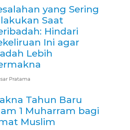
esalahan yang Sering
ilakukan Saat
eribadah: Hindari
keliruan Ini agar
badah Lebih
ermakna
sar Pratama
akna Tahun Baru
slam 1 Muharram bagi
mat Muslim