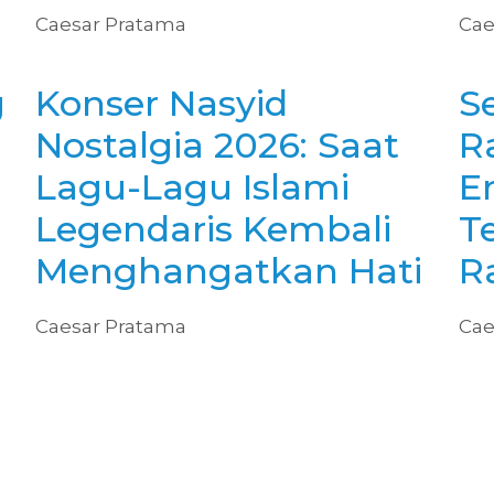
Caesar Pratama
Cae
g
Konser Nasyid
Se
Nostalgia 2026: Saat
R
Lagu-Lagu Islami
E
Legendaris Kembali
T
Menghangatkan Hati
R
Caesar Pratama
Cae