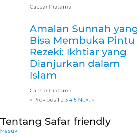
Caesar Pratama
Amalan Sunnah yan
Bisa Membuka Pintu
Rezeki: Ikhtiar yang
Dianjurkan dalam
Islam
Caesar Pratama
« Previous
1
2
3
4
5
Next »
Tentang Safar friendly
Masuk