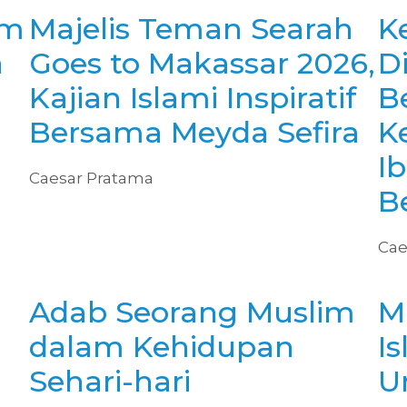
am
Majelis Teman Searah
K
a
Goes to Makassar 2026,
D
Kajian Islami Inspiratif
B
Bersama Meyda Sefira
Ke
I
Caesar Pratama
B
Cae
Adab Seorang Muslim
M
dalam Kehidupan
I
Sehari-hari
U