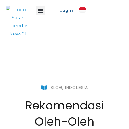
Login
Info Safar
Safar Ads
Event Promo
Buat Event
BLOG
,
INDONESIA
Rekomendasi
Oleh-Oleh