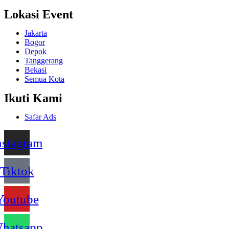
Lokasi Event
Jakarta
Bogor
Depok
Tanggerang
Bekasi
Semua Kota
Ikuti Kami
Safar Ads
nstagram
Tiktok
Youtube
hatsapp