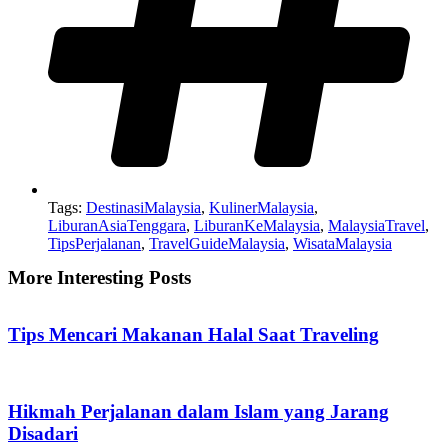
Tags:
DestinasiMalaysia
,
KulinerMalaysia
,
LiburanAsiaTenggara
,
LiburanKeMalaysia
,
MalaysiaTravel
,
TipsPerjalanan
,
TravelGuideMalaysia
,
WisataMalaysia
More Interesting Posts
Tips Mencari Makanan Halal Saat Traveling
Hikmah Perjalanan dalam Islam yang Jarang
Disadari