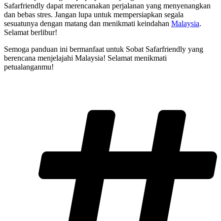
Safarfriendly dapat merencanakan perjalanan yang menyenangkan
dan bebas stres. Jangan lupa untuk mempersiapkan segala
sesuatunya dengan matang dan menikmati keindahan
Malaysia
.
Selamat berlibur!
Semoga panduan ini bermanfaat untuk Sobat Safarfriendly yang
berencana menjelajahi Malaysia! Selamat menikmati
petualanganmu!