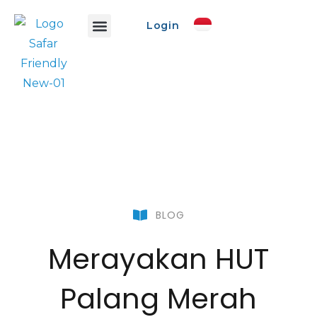
Login
Info Safar
Safar Ads
Event Promo
Buat Event
BLOG
Merayakan HUT
Palang Merah