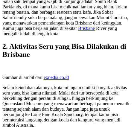
Salah satu tempat yang wajib di kunjungi adalah South Bank
Parklands, di mana kamu bisa menikmati taman yang hijau, kolam
renang buatan, dan berbagai restoran serta kafe. Jika Sobat
Safarfriendly suka berpetualang, jangan lewatkan Mount Coot-tha,
yang menawarkan pemandangan kota Brisbane dari ketinggian.
Kamu juga bisa berjalan-jalan di sekitar
Brisbane
River yang
mengalir indah di tengah kota.
2. Aktivitas Seru yang Bisa Dilakukan di
Brisbane
Gambar di ambil dari
expedia.co.id
Selain keindahan alamnya, kota ini juga memiliki banyak aktivitas
seru yang bisa kamu nikmati. Mulai dari tur bersepeda di kota,
berkeliling dengan perahu di sungai, hingga berkunjung ke
Queensland Museum yang menawarkan berbagai pameran menarik
tentang sejarah alam dan budaya. Jangan lupa juga untuk
berkunjung ke Lone Pine Koala Sanctuary, tempat kamu bisa
berinteraksi langsung dengan koala dan kanguru yang menjadi
simbol Australia.