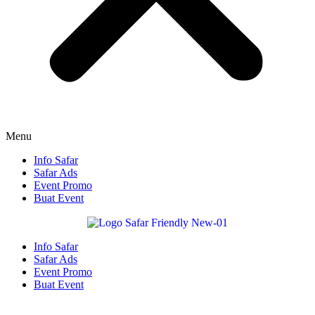
Menu
Info Safar
Safar Ads
Event Promo
Buat Event
Info Safar
Safar Ads
Event Promo
Buat Event