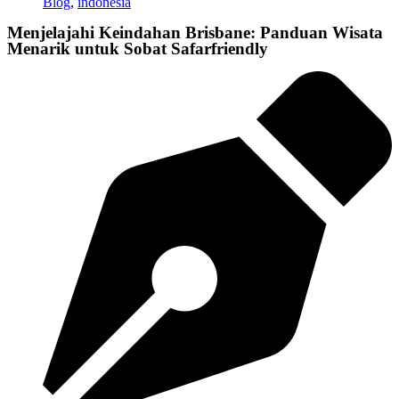
Blog
,
indonesia
Menjelajahi Keindahan Brisbane: Panduan Wisata
Menarik untuk Sobat Safarfriendly