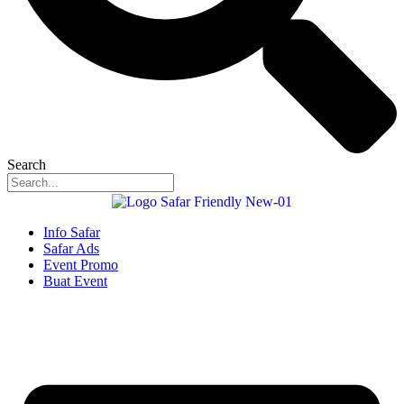
Search
Info Safar
Safar Ads
Event Promo
Buat Event