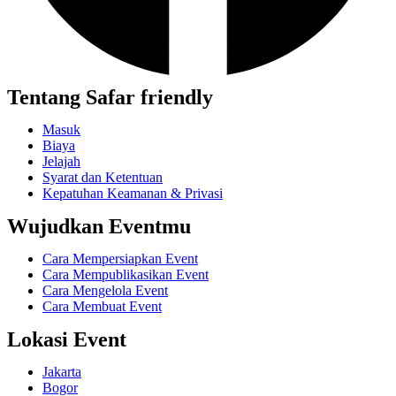
Tentang Safar friendly
Masuk
Biaya
Jelajah
Syarat dan Ketentuan
Kepatuhan Keamanan & Privasi
Wujudkan Eventmu
Cara Mempersiapkan Event
Cara Mempublikasikan Event
Cara Mengelola Event
Cara Membuat Event
Lokasi Event
Jakarta
Bogor