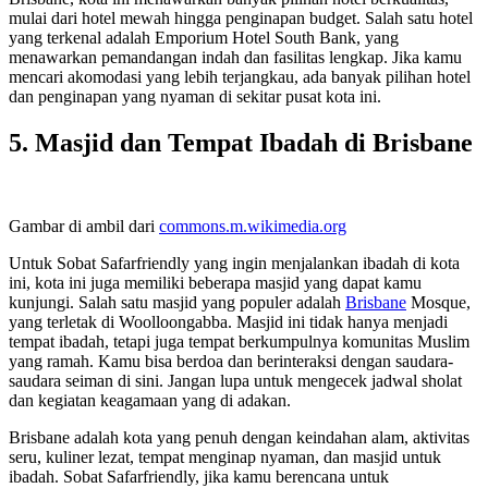
mulai dari hotel mewah hingga penginapan budget. Salah satu hotel
yang terkenal adalah Emporium Hotel South Bank, yang
menawarkan pemandangan indah dan fasilitas lengkap. Jika kamu
mencari akomodasi yang lebih terjangkau, ada banyak pilihan hotel
dan penginapan yang nyaman di sekitar pusat kota ini.
5. Masjid dan Tempat Ibadah di Brisbane
Gambar di ambil dari
commons.m.wikimedia.org
Untuk Sobat Safarfriendly yang ingin menjalankan ibadah di kota
ini, kota ini juga memiliki beberapa masjid yang dapat kamu
kunjungi. Salah satu masjid yang populer adalah
Brisbane
Mosque,
yang terletak di Woolloongabba. Masjid ini tidak hanya menjadi
tempat ibadah, tetapi juga tempat berkumpulnya komunitas Muslim
yang ramah. Kamu bisa berdoa dan berinteraksi dengan saudara-
saudara seiman di sini. Jangan lupa untuk mengecek jadwal sholat
dan kegiatan keagamaan yang di adakan.
Brisbane adalah kota yang penuh dengan keindahan alam, aktivitas
seru, kuliner lezat, tempat menginap nyaman, dan masjid untuk
ibadah. Sobat Safarfriendly, jika kamu berencana untuk