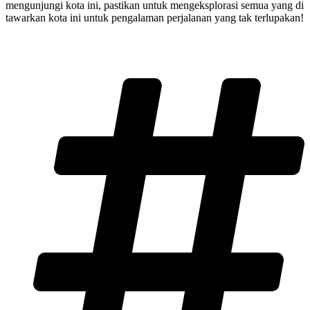
mengunjungi kota ini, pastikan untuk mengeksplorasi semua yang di
tawarkan kota ini untuk pengalaman perjalanan yang tak terlupakan!