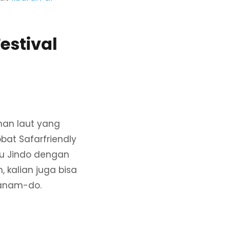
estival
han laut yang
obat Safarfriendly
au Jindo dengan
kalian juga bisa
llanam-do.