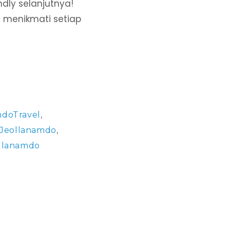
ndly selanjutnya!
 menikmati setiap
mdoTravel
,
nJeollanamdo
,
llanamdo