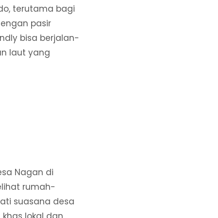
do, terutama bagi
dengan pasir
endly bisa berjalan-
n laut yang
Desa Nagan di
elihat rumah-
mati suasana desa
khas lokal dan