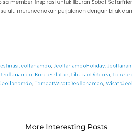
bisa memberi inspirasi untuk liburan Sobat Safarfrie
 selalu merencanakan perjalanan dengan bijak dan
estinasiJeollanamdo
,
JeollanamdoHoliday
,
Jeollana
Jeollanamdo
,
KoreaSelatan
,
LiburanDiKorea
,
Libura
iJeollanamdo
,
TempatWisataJeollanamdo
,
WisataJeo
More Interesting Posts