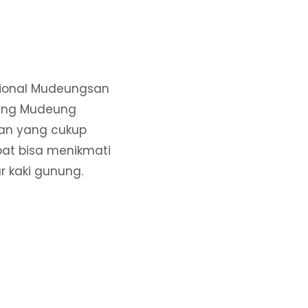
asional Mudeungsan
nung Mudeung
an yang cukup
bat bisa menikmati
r kaki gunung.