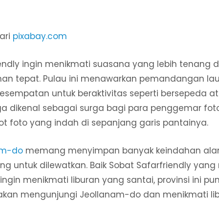
ari
pixabay.com
iendly ingin menikmati suasana yang lebih tenang d
han tepat. Pulau ini menawarkan pemandangan la
empatan untuk beraktivitas seperti bersepeda a
juga dikenal sebagai surga bagi para penggemar fot
t foto yang indah di sepanjang garis pantainya.
nam-do
memang menyimpan banyak keindahan ala
g untuk dilewatkan. Baik Sobat Safarfriendly yang
ngin menikmati liburan yang santai, provinsi ini 
 akan mengunjungi Jeollanam-do dan menikmati lib