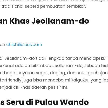
tradisional seperti pembuatan tembikar.
n Khas Jeollanam-do
ari
chichilicious.com
n di Jeollanam-do tidak lengkap tanpa mencicipi kul
terkenal adalah bibimbap Jeollanam-do, sebuah hi
berbagai sayuran segar, daging, dan saus gochuja
Safarfriendly juga bisa mencoba mi kalguksu yang le
jadi ciri khas daerah pesisir ini.
as Seru di Pulau Wando