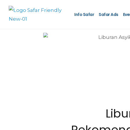
Info Safar
Safar Ads
Eve
Libu
Rekomenda