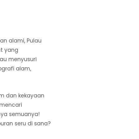
an alami, Pulau
ut yang
tau menyusuri
ografi alam,
m dan kekayaan
 mencari
punya semuanya!
uran seru di sana?