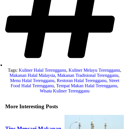
Tags:
Kuliner Halal Terengganu
,
Kuliner Melayu Terengganu
,
Makanan Halal Malaysia
,
Makanan Tradisional Terengganu
,
Menu Halal Terengganu
,
Restoran Halal Terengganu
,
Street
Food Halal Terengganu
,
Tempat Makan Halal Terengganu
,
Wisata Kuliner Terengganu
More Interesting Posts
Tips Mencari Makanan