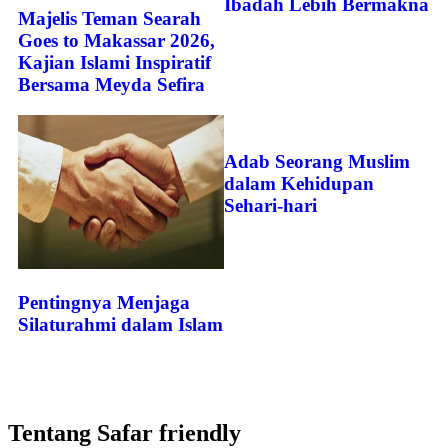
Ibadah Lebih Bermakna
Majelis Teman Searah
Goes to Makassar 2026,
Kajian Islami Inspiratif
Bersama Meyda Sefira
Adab Seorang Muslim
dalam Kehidupan
Sehari-hari
Pentingnya Menjaga
Silaturahmi dalam Islam
Tentang Safar friendly