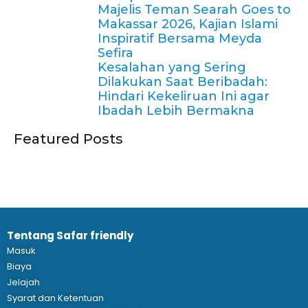
Majelis Teman Searah Goes to
Makassar 2026, Kajian Islami
Inspiratif Bersama Meyda
Sefira
Kesalahan yang Sering
Dilakukan Saat Beribadah:
Hindari Kekeliruan Ini agar
Ibadah Lebih Bermakna
Featured Posts
Tentang Safar friendly
Masuk
Biaya
Jelajah
Syarat dan Ketentuan