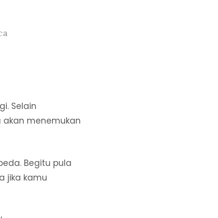
ca
i. Selain
uga akan menemukan
beda. Begitu pula
a jika kamu