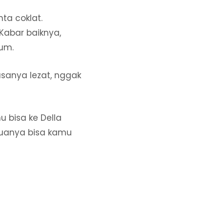
ta coklat.
Kabar baiknya,
ium.
asanya lezat, nggak
 bisa ke Della
eduanya bisa kamu