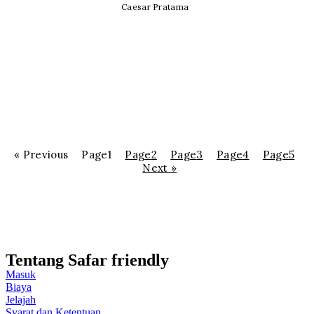
Caesar Pratama
« Previous
Page
1
Page
2
Page
3
Page
4
Page
5
Next »
Tentang Safar friendly
Masuk
Biaya
Jelajah
Syarat dan Ketentuan